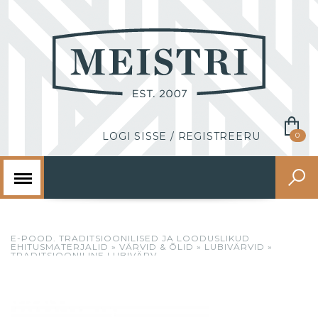
0
Menu
E-POOD. TRADITSIOONILISED JA LOODUSLIKUD
EHITUSMATERJALID
»
VÄRVID & ÕLID
»
LUBIVÄRVID
»
TRADITSIOONILINE LUBIVÄRV