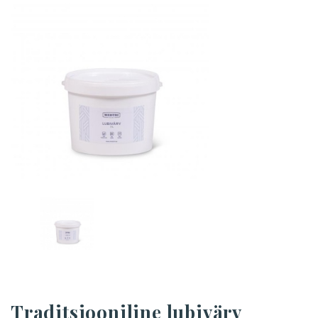
Traditsiooniline lubivärv