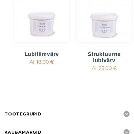
Lubiliimvärv
Struktuurne
lubivärv
Al. 18,00 €
Al. 25,00 €
TOOTEGRUPID
KAUBAMÄRGID