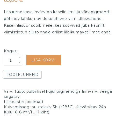
65,00 €
Lasuurne kaseiinvärv on kaseiinliimil ja värvipigmendil
põhinev läbikumav dekoratiivne viimistlusvahend.
Kaseiinlasuur sobib neile, kes soovivad juba kaunilt
viimistletud aluspinnale erilist läbikumavat ilmet anda.
Kogus:
LISA KORVI
TOOTEJUHEND
Värvi tüüp: pulbrilisel kujul pigmendiga liimvärv, veega
segatav
Läikeaste: poolmatt
Kuivamisaeg: puutekuiv 3h (+18°C), ülevärvitav 24h
Kulu: 6–8 m²/1L (1 kiht)