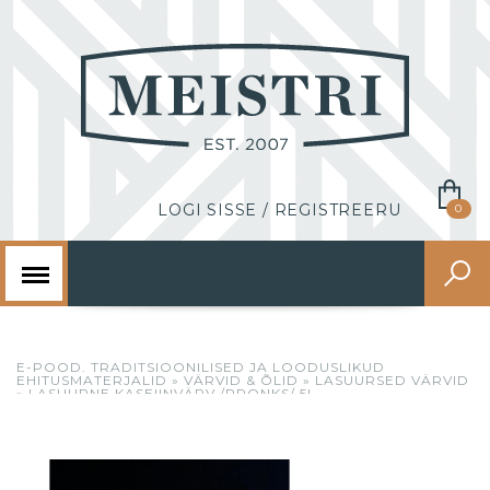
0
Menu
E-POOD. TRADITSIOONILISED JA LOODUSLIKUD
EHITUSMATERJALID
»
VÄRVID & ÕLID
»
LASUURSED VÄRVID
»
LASUURNE KASEIINVÄRV /PRONKS/ 5L