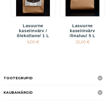
Lasuurne
Lasuurne
kaseiinvärv /
kaseiinvärv
õlekollane/ 1 L
/linaluu/ 5 L
6,00 €
25,00 €
TOOTEGRUPID
KAUBAMÄRGID