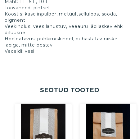
Maht: 1 L, 5 L, 10 L
Töövahend: pintsel
Koostis: kaseiinpulber, metüültselluloos, sooda,
pigment
Veekindlus: vees lahustuv, veeauru läbilaskev ehk
difuusne
Hooldatavus: pühkimiskindel, puhastatav niiske
lapiga, mitte-pestav
Vedeldi: vesi
SEOTUD TOOTED